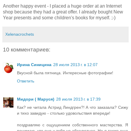
Another happy event - I placed a huge order at an Internet
shop because they had a great offer. I already bought New
Year presents and some children's books for myself. ;-)
Xelenacrochets
10 комментариев:
Ирина Синицина
28 июля 2013 г. в 12:07
Вкусной была пятница. Интересные фотографии!
Ответить
Мидори ( Маруся)
28 июля 2013 г. в 17:39
Как? не читала Астрид Линдгрен?! А что заказала? Сижу
и тихо завидую - столько удовольствия впереди!
поздравляю с ощущением собственного мастерства. Я
понимаю, что оно у тебя не абсолютное. Но я также еще